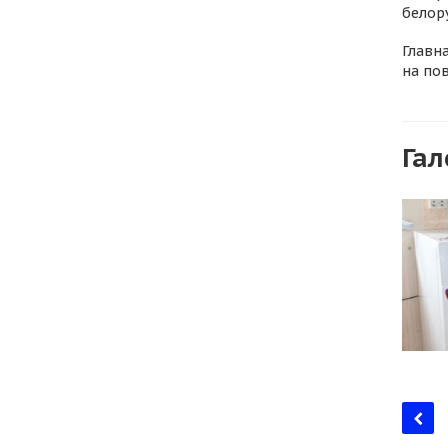
белор
Главн
на по
Гал