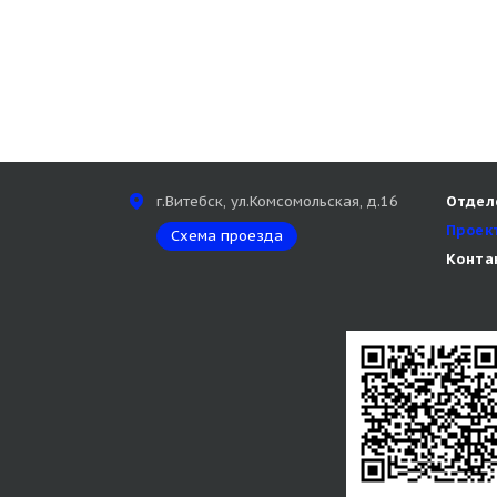
г.Витебск, ул.Комсомольская, д.16
Отдел
Проек
Схема проезда
Конта