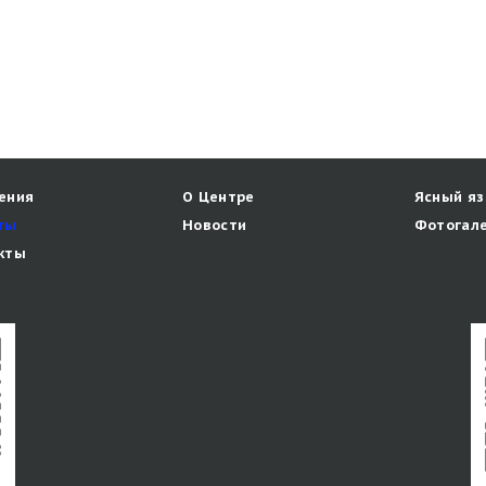
ения
О Центре
Ясный я
ты
Новости
Фотогал
кты