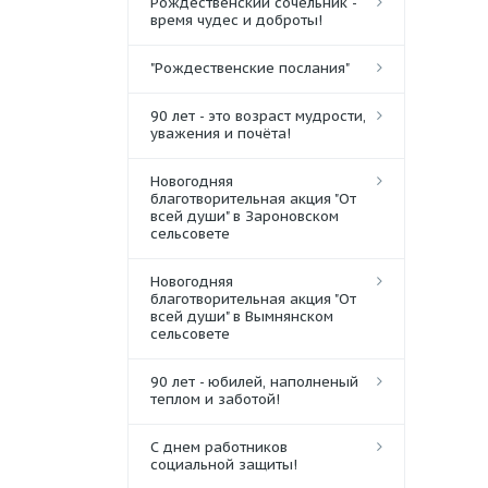
Рождественский сочельник -
время чудес и доброты!
"Рождественские послания"
90 лет - это возраст мудрости,
уважения и почёта!
Новогодняя
благотворительная акция "От
всей души" в Зароновском
сельсовете
Новогодняя
благотворительная акция "От
всей души" в Вымнянском
сельсовете
90 лет - юбилей, наполненый
теплом и заботой!
С днем работников
социальной защиты!