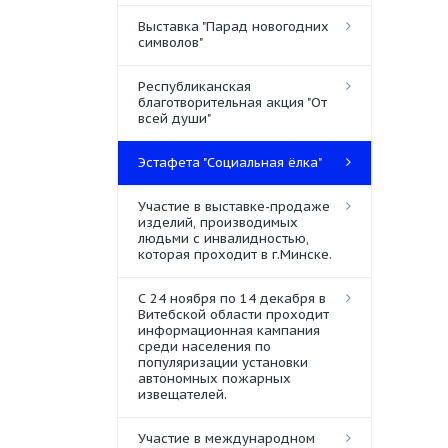
Выставка "Парад новогодних
символов"
Республиканская
благотворительная акция "От
всей души"
Эстафета "Социальная ёлка"
Участие в выставке-продаже
изделий, производимых
людьми с инвалидностью,
которая проходит в г.Минске.
С 24 ноября по 14 декабря в
Витебской области проходит
информационная кампания
среди населения по
популяризации установки
автономных пожарных
извещателей.
Участие в международном