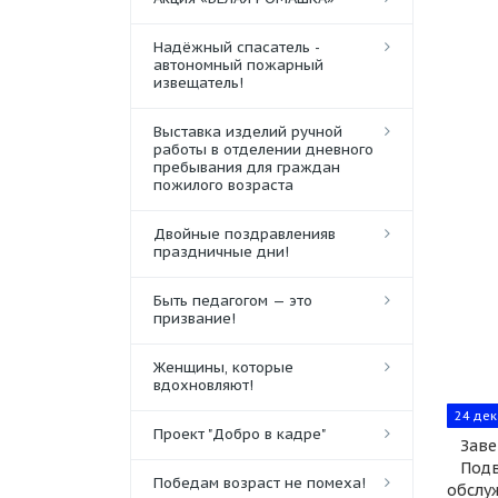
Надёжный спасатель -
автономный пожарный
извещатель!
Выставка изделий ручной
работы в отделении дневного
пребывания для граждан
пожилого возраста
Двойные поздравленияв
праздничные дни!
Быть педагогом — это
призвание!
Женщины, которые
вдохновляют!
24 дек
Проект "Добро в кадре"
Завер
Подво
Победам возраст не помеха!
обслу