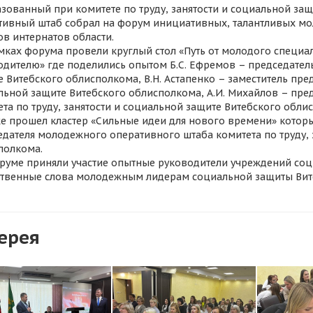
ованный при комитете по труду, занятости и социальной за
тивный штаб собрал на форум инициативных, талантливых м
ов интернатов области.
ках форума провели круглый стол «Путь от молодого специа
одителю» где поделились опытом Б.С. Ефремов – председатель 
 Витебского облисполкома, В.Н. Астапенко – заместитель пред
льной защите Витебского облисполкома, А.И. Михайлов – пр
та по труду, занятости и социальной защите Витебского обли
 прошел кластер «Сильные идеи для нового времени» который
едателя молодежного оперативного штаба комитета по труду, 
полкома.
уме приняли участие опытные руководители учреждений соц
ственные слова молодежным лидерам социальной защиты Вите
ерея