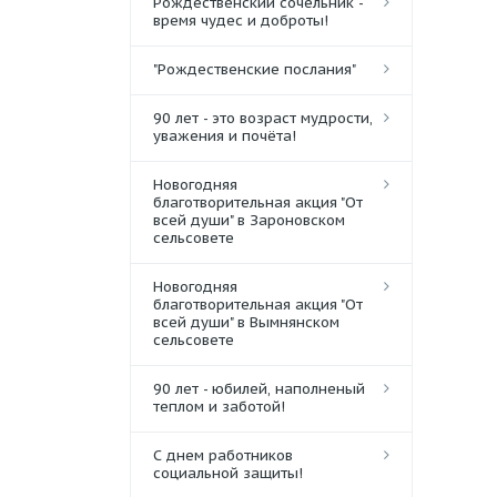
Рождественский сочельник -
время чудес и доброты!
"Рождественские послания"
90 лет - это возраст мудрости,
уважения и почёта!
Новогодняя
благотворительная акция "От
всей души" в Зароновском
сельсовете
Новогодняя
благотворительная акция "От
всей души" в Вымнянском
сельсовете
90 лет - юбилей, наполненый
теплом и заботой!
С днем работников
социальной защиты!