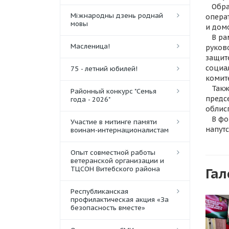
Образ
Міжнародны дзень роднай
опера
мовы
и дом
В рам
Масленица!
руков
защите
социа
75 - летний юбилей!
комите
Также
Районный конкурс "Семья
предс
года - 2026"
облис
В фор
Участие в митинге памяти
напут
воинам-интернационалистам
Опыт совместной работы
ветеранской организации и
ТЦСОН Витебского района
Гал
Республиканская
профилактическая акция «За
безопасность вместе»