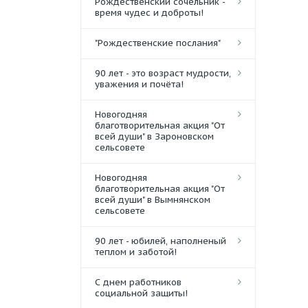
Рождественский сочельник -
время чудес и доброты!
"Рождественские послания"
90 лет - это возраст мудрости,
уважения и почёта!
Новогодняя
благотворительная акция "От
всей души" в Зароновском
сельсовете
Новогодняя
благотворительная акция "От
всей души" в Вымнянском
сельсовете
90 лет - юбилей, наполненый
теплом и заботой!
С днем работников
социальной защиты!