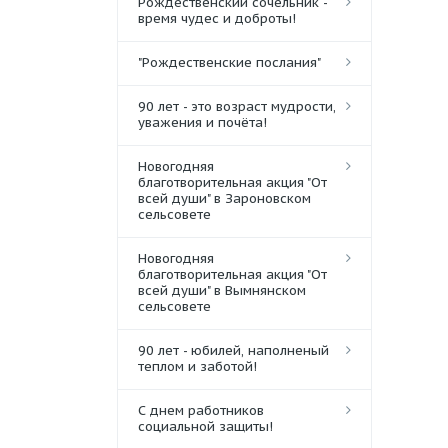
Рождественский сочельник -
время чудес и доброты!
"Рождественские послания"
90 лет - это возраст мудрости,
уважения и почёта!
Новогодняя
благотворительная акция "От
всей души" в Зароновском
сельсовете
Новогодняя
благотворительная акция "От
всей души" в Вымнянском
сельсовете
90 лет - юбилей, наполненый
теплом и заботой!
С днем работников
социальной защиты!