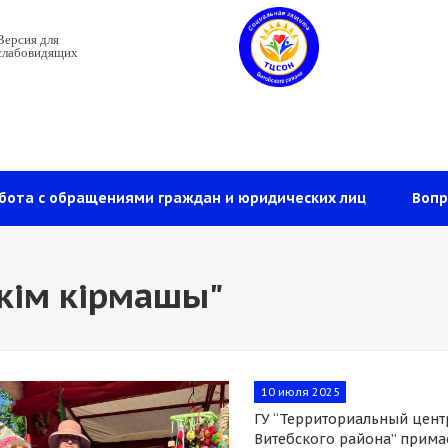
Версия для
слабовидящих
бота с обращениями граждан и юридических лиц
Вопр
скім кірмашы"
10 июля 2025
ГУ “Территориальный цент
Витебского района” примае